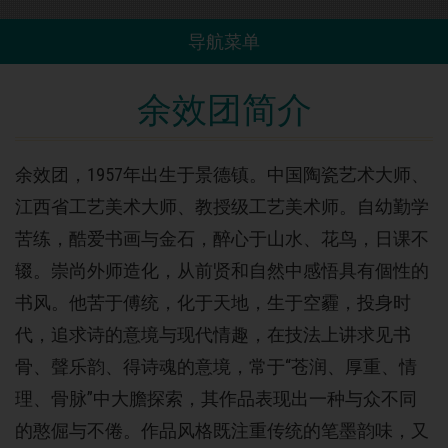
导航菜单
余效团简介
余效团，1957年出生于景德镇。中国陶瓷艺术大师、
江西省工艺美术大师、教授级工艺美术师。自幼勤学
苦练，酷爱书画与金石，醉心于山水、花鸟，日课不
辍。崇尚外师造化，从前贤和自然中感悟具有個性的
书风。他苦于傅统，化于天地，生于空霾，投身时
代，追求诗的意境与现代情趣，在技法上讲求见书
骨、聲乐韵、得诗魂的意境，常于“苍润、厚重、情
理、骨脉”中大膽探索，其作品表现出一种与众不同
的憨倔与不倦。作品风格既注重传统的笔墨韵味，又